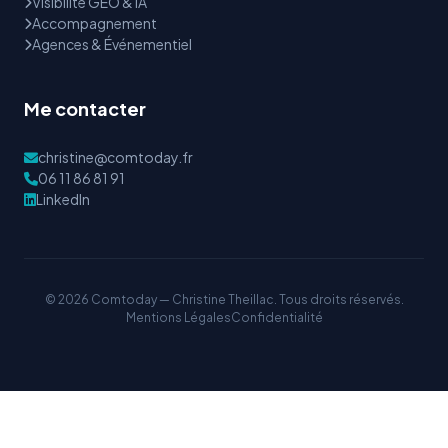
Visibilité GEO & IA
Accompagnement
Agences & Événementiel
Me contacter
christine@comtoday.fr
06 11 86 81 91
LinkedIn
© 2026 Comtoday — Christine Theillac. Tous droits réservés.
Mentions Légales
Confidentialité